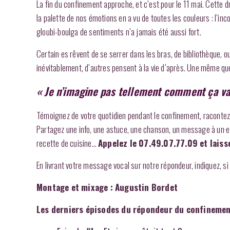
La fin du confinement approche, et c’est pour le 11 mai. Cette 
la palette de nos émotions en a vu de toutes les couleurs : l’inc
gloubi-boulga de sentiments n’a jamais été aussi fort.
Certain·es rêvent de se serrer dans les bras, de bibliothèque, o
inévitablement, d’autres pensent à la vie d’après. Une même qu
« Je n’imagine pas tellement comment ça va
Témoignez de votre quotidien pendant le confinement, racontez 
Partagez une info, une astuce, une chanson, un message à un·e a
recette de cuisine…
Appelez le 07.49.07.77.09 et lais
En livrant votre message vocal sur notre répondeur, indiquez, s
Montage et mixage : Augustin Bordet
Les derniers épisodes du répondeur du confinemen