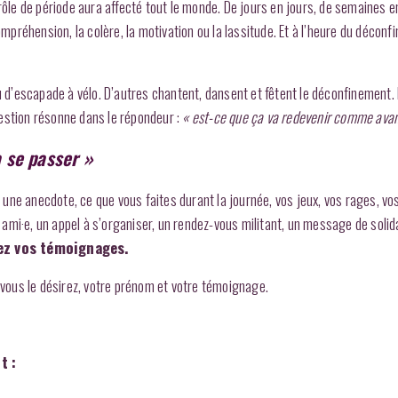
drôle de période aura affecté tout le monde. De jours en jours, de semaines 
ompréhension, la colère, la motivation ou la lassitude. Et à l’heure du déconf
u d’escapade à vélo. D’autres chantent, dansent et fêtent le déconfinement. 
estion résonne dans le répondeur :
« est-ce que ça va redevenir comme ava
 se passer »
une anecdote, ce que vous faites durant la journée, vos jeux, vos rages, vo
mi·e, un appel à s’organiser, un rendez-vous militant, un message de solida
sez vos témoignages.
i vous le désirez, votre prénom et votre témoignage.
t :