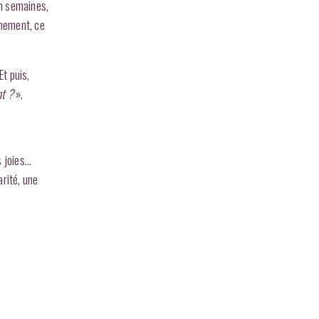
en semaines,
inement, ce
Et puis,
nt ?
».
s joies…
rité, une