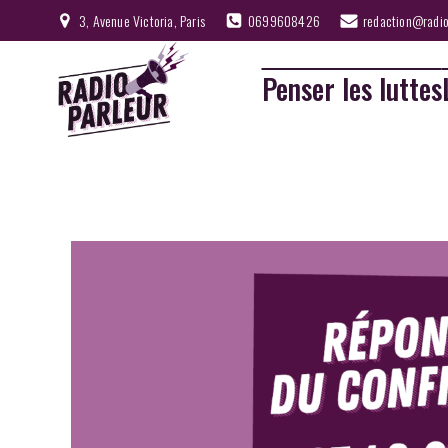
3, Avenue Victoria, Paris
0699608426
redaction@radio
Penser les luttes