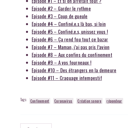
Episode #1 – Et si on arrêtait tout ?
Episode #2 – Garder le rythme
Episode #3 – Coup de gueule
Episode #4 – Confiné.e.s là bas, si loin
Episode #5 – Confiné.e.s, unissez vous !
Episode #6 – Ça rend fou tout ce bazar
Episode #7 – Maman, j’ai pas pris l’avion
Episode #8 – Aux confins du confinement
Episode #9 – A vos fourneaux !
Episode #10 – Des étrangers en la demeure
Episode #11 – Craquage intempestif
Tags:
Confinement
Coronavirus
Création sonore
répondeur