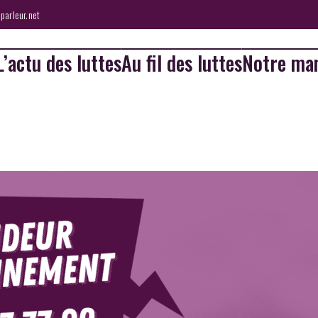
parleur.net
L’actu des luttes
Au fil des luttes
Notre man