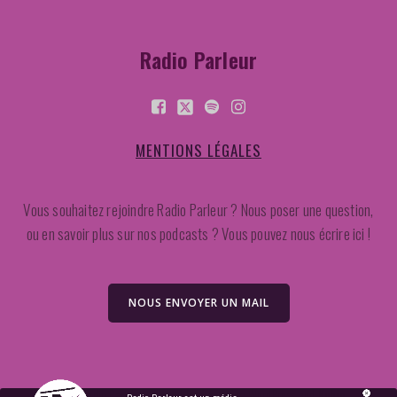
Radio Parleur
MENTIONS LÉGALES
Vous souhaitez rejoindre Radio Parleur ? Nous poser une question,
ou en savoir plus sur nos podcasts ? Vous pouvez nous écrire ici !
NOUS ENVOYER UN MAIL
2026 Radio Parleur. Created for free using WordPress and
Kubio