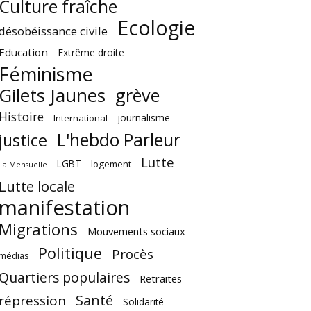
Culture fraîche
Ecologie
désobéissance civile
Education
Extrême droite
Féminisme
Gilets Jaunes
grève
Histoire
journalisme
International
L'hebdo Parleur
justice
Lutte
LGBT
logement
La Mensuelle
Lutte locale
manifestation
Migrations
Mouvements sociaux
Politique
Procès
médias
Quartiers populaires
Retraites
Santé
répression
Solidarité