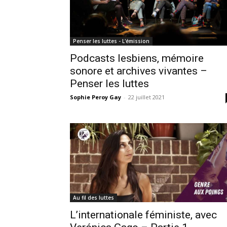
Penser les luttes - L'émission
Podcasts lesbiens, mémoire
sonore et archives vivantes –
Penser les luttes
Sophie Peroy Gay
-
22 juillet 2021
Au fil des luttes
L’internationale féministe, avec