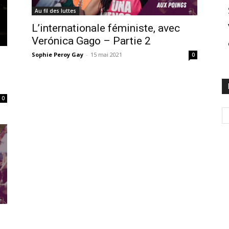
Au fil des luttes
L’internationale féministe, avec
Verónica Gago – Partie 2
Sophie Peroy Gay
-
15 mai 2021
0
0