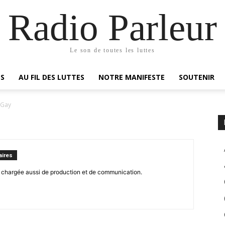
Radio Parleur
Le son de toutes les luttes
ES
AU FIL DES LUTTES
NOTRE MANIFESTE
SOUTENIR
 Gay
ires
, chargée aussi de production et de communication.