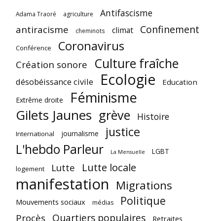
Antifascisme
Adama Traoré
agriculture
Confinement
antiracisme
climat
cheminots
Coronavirus
Conférence
Culture fraîche
Création sonore
Ecologie
désobéissance civile
Education
Féminisme
Extrême droite
Gilets Jaunes
grève
Histoire
justice
journalisme
International
L'hebdo Parleur
LGBT
La Mensuelle
Lutte locale
Lutte
logement
manifestation
Migrations
Politique
Mouvements sociaux
médias
Quartiers populaires
Procès
Retraites