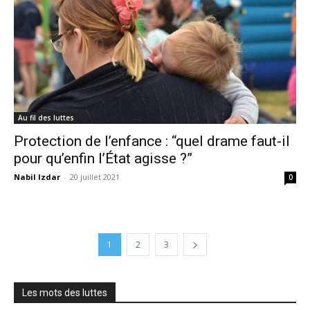
Au fil des luttes
Protection de l’enfance : “quel drame faut-il
pour qu’enfin l’État agisse ?”
Nabil Izdar
-
20 juillet 2021
0
1
2
3
Les mots des luttes