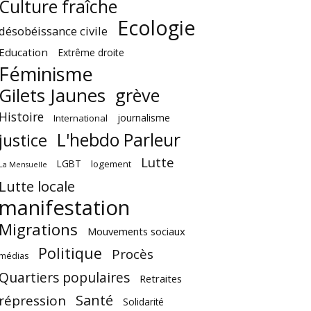
Culture fraîche
Ecologie
désobéissance civile
Education
Extrême droite
Féminisme
Gilets Jaunes
grève
Histoire
journalisme
International
L'hebdo Parleur
justice
Lutte
LGBT
logement
La Mensuelle
Lutte locale
manifestation
Migrations
Mouvements sociaux
Politique
Procès
médias
Quartiers populaires
Retraites
Santé
répression
Solidarité