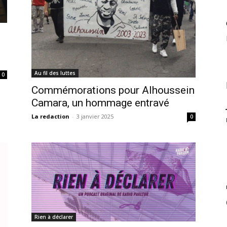
Au fil des luttes
0
Commémorations pour Alhoussein
Camara, un hommage entravé
La redaction
-
3 janvier 2025
0
Rien à déclarer