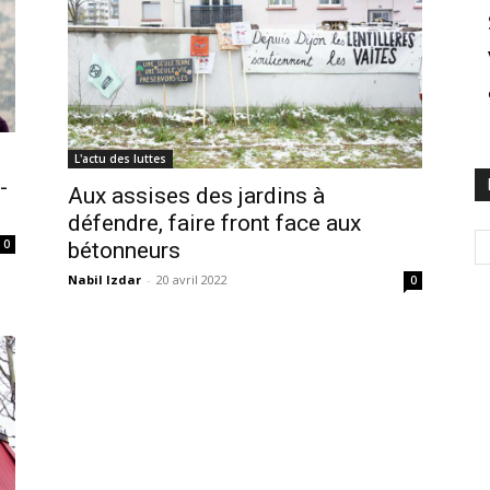
L'actu des luttes
-
Aux assises des jardins à
défendre, faire front face aux
0
bétonneurs
Nabil Izdar
-
20 avril 2022
0