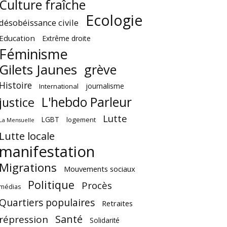
Culture fraîche
Ecologie
désobéissance civile
Education
Extrême droite
Féminisme
Gilets Jaunes
grève
Histoire
journalisme
International
L'hebdo Parleur
justice
Lutte
LGBT
logement
La Mensuelle
Lutte locale
manifestation
Migrations
Mouvements sociaux
Politique
Procès
médias
Quartiers populaires
Retraites
Santé
répression
Solidarité