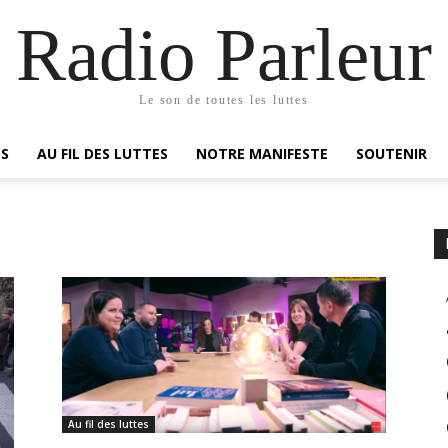
Radio Parleur
Le son de toutes les luttes
ES
AU FIL DES LUTTES
NOTRE MANIFESTE
SOUTENIR
Au fil des luttes