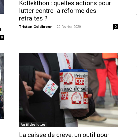
Kollekthon : quelles actions pour
lutter contre la réforme des
retraites ?
Tristan Goldbronn
-
20 février 2020
0
n
0
Au fil des luttes
La caisse de grève, un outil pour