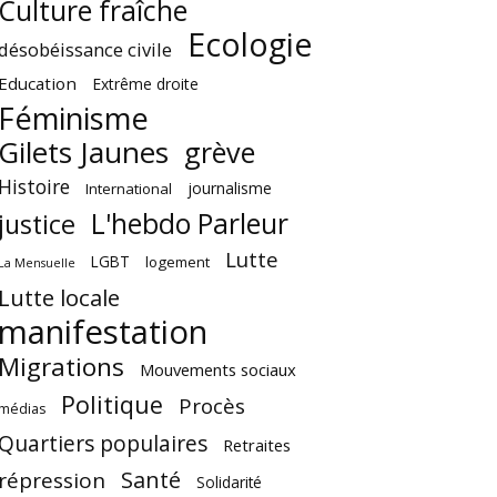
Culture fraîche
Ecologie
désobéissance civile
Education
Extrême droite
Féminisme
Gilets Jaunes
grève
Histoire
journalisme
International
L'hebdo Parleur
justice
Lutte
LGBT
logement
La Mensuelle
Lutte locale
manifestation
Migrations
Mouvements sociaux
Politique
Procès
médias
Quartiers populaires
Retraites
Santé
répression
Solidarité