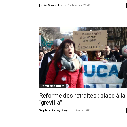
Julie Marechal
-
17 février 2020
L'actu des luttes
Réforme des retraites : place à la
“grévilla”
Sophie Peroy Gay
-
7 février 2020