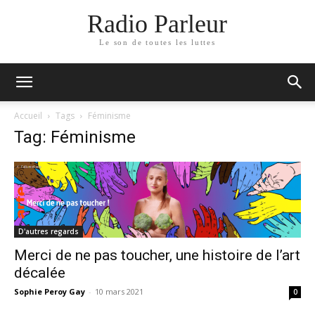
Radio Parleur
Le son de toutes les luttes
Accueil
Tags
Féminisme
Tag: Féminisme
D'autres regards
Merci de ne pas toucher, une histoire de l’art
décalée
Sophie Peroy Gay
-
10 mars 2021
0