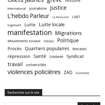
Histoire
justice
journalisme
International
L'hebdo Parleur
LGBT
La Mensuelle
Lutte locale
Lutte
logement
manifestation
Migrations
Politique
Mouvements sociaux
médias
Quartiers populaires
Procès
Retraites
Santé
répression
Syndicat
Solidarité
travail
universités
violences policières
ZAD
économie
Rechercher sur le site