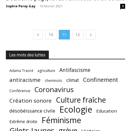
Sophie Peroy Gay
-
16 février 2021
0
10
11
12
Les mots des luttes
Antifascisme
Adama Traoré
agriculture
Confinement
antiracisme
climat
cheminots
Coronavirus
Conférence
Culture fraîche
Création sonore
Ecologie
désobéissance civile
Education
Féminisme
Extrême droite
Gilets Jaunes
grève