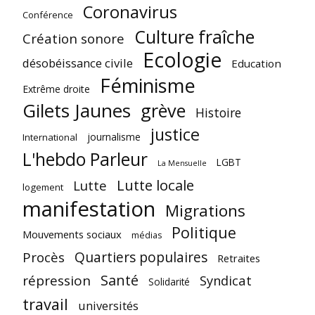
Coronavirus
Conférence
Culture fraîche
Création sonore
Ecologie
désobéissance civile
Education
Féminisme
Extrême droite
Gilets Jaunes
grève
Histoire
justice
journalisme
International
L'hebdo Parleur
LGBT
La Mensuelle
Lutte locale
Lutte
logement
manifestation
Migrations
Politique
Mouvements sociaux
médias
Quartiers populaires
Procès
Retraites
Santé
répression
Syndicat
Solidarité
travail
universités