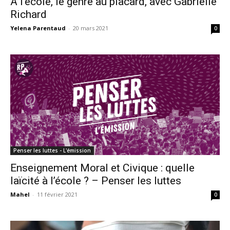
À l’école, le genre au placard, avec Gabrielle
Richard
Yelena Parentaud
-
20 mars 2021
0
Penser les luttes - L'émission
Enseignement Moral et Civique : quelle
laïcité à l’école ? – Penser les luttes
Mahel
-
11 février 2021
0