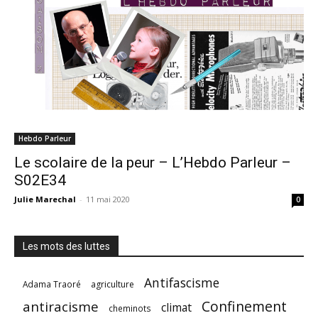
Hebdo Parleur
Le scolaire de la peur – L’Hebdo Parleur –
S02E34
Julie Marechal
-
11 mai 2020
0
Les mots des luttes
Antifascisme
Adama Traoré
agriculture
Confinement
antiracisme
climat
cheminots