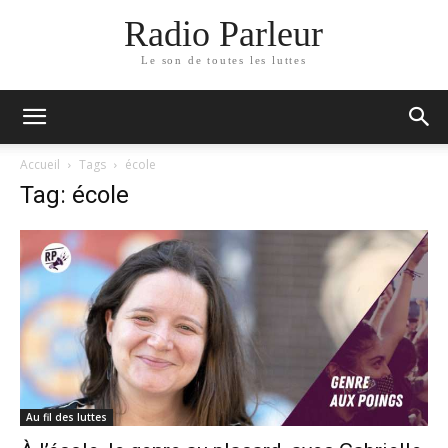
Radio Parleur
Le son de toutes les luttes
Accueil
Tags
école
Tag: école
Au fil des luttes