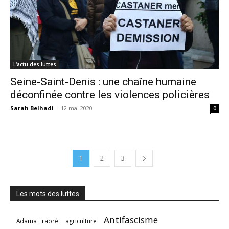
L'actu des luttes
Seine-Saint-Denis : une chaîne humaine
déconfinée contre les violences policières
Sarah Belhadi
-
12 mai 2020
0
1
2
3
Les mots des luttes
Antifascisme
Adama Traoré
agriculture