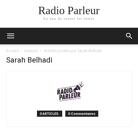
Radio Parleur
Le son de toutes les luttes
Accueil
Auteurs
Articles postés par Sarah Belhadi
Sarah Belhadi
0 ARTICLES
0 Commentaires