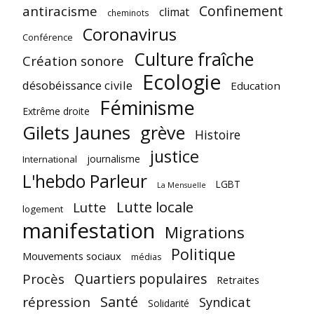
Confinement
antiracisme
climat
cheminots
Coronavirus
Conférence
Culture fraîche
Création sonore
Ecologie
désobéissance civile
Education
Féminisme
Extrême droite
Gilets Jaunes
grève
Histoire
justice
journalisme
International
L'hebdo Parleur
LGBT
La Mensuelle
Lutte locale
Lutte
logement
manifestation
Migrations
Politique
Mouvements sociaux
médias
Quartiers populaires
Procès
Retraites
Santé
répression
Syndicat
Solidarité