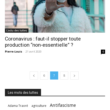
L'actu des luttes
Coronavirus : faut-il stopper toute
production “non-essentielle” ?
Pierre-Louis
-
21 avril 2020
0
6
7
8
Les mots des luttes
Antifascisme
Adama Traoré
agriculture