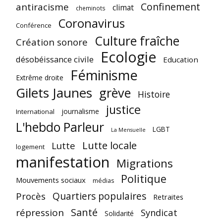
Confinement
antiracisme
climat
cheminots
Coronavirus
Conférence
Culture fraîche
Création sonore
Ecologie
désobéissance civile
Education
Féminisme
Extrême droite
Gilets Jaunes
grève
Histoire
justice
journalisme
International
L'hebdo Parleur
LGBT
La Mensuelle
Lutte locale
Lutte
logement
manifestation
Migrations
Politique
Mouvements sociaux
médias
Quartiers populaires
Procès
Retraites
Santé
répression
Syndicat
Solidarité