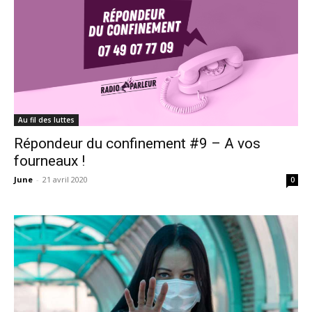
Au fil des luttes
Répondeur du confinement #9 – A vos
fourneaux !
June
-
21 avril 2020
0