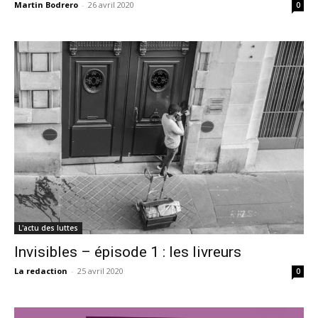
Martin Bodrero
-
26 avril 2020
0
L'actu des luttes
Invisibles – épisode 1 : les livreurs
La redaction
-
25 avril 2020
0