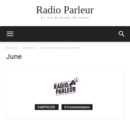
Radio Parleur
Le son de toutes les luttes
Accueil
Auteurs
Articles postés par June
June
0 ARTICLES
0 Commentaires