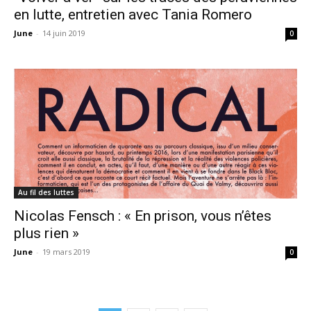
en lutte, entretien avec Tania Romero
June
-
14 juin 2019
0
Au fil des luttes
Nicolas Fensch : « En prison, vous n’êtes
plus rien »
June
-
19 mars 2019
0