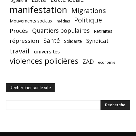
logement
manifestation
Migrations
Politique
Mouvements sociaux
médias
Quartiers populaires
Procès
Retraites
Santé
répression
Syndicat
Solidarité
travail
universités
violences policières
ZAD
économie
Rechercher sur le site
Radio Parleur est un média
indépendant
FAIRE UN
DON
Radio Parleur est un réseau de
formation au journalisme