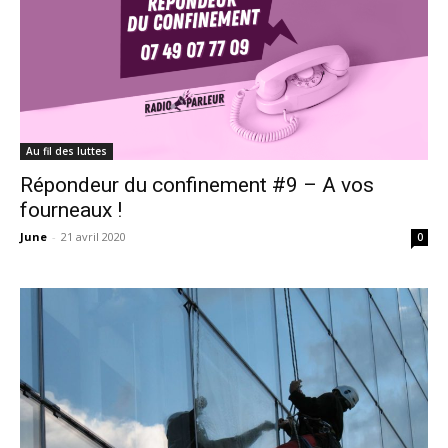
Au fil des luttes
Répondeur du confinement #9 – A vos
fourneaux !
June
-
21 avril 2020
0