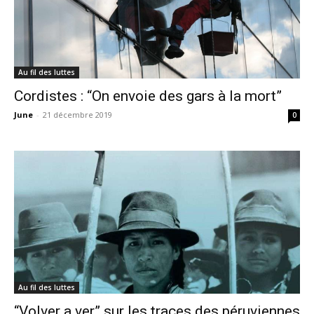
Au fil des luttes
Cordistes : “On envoie des gars à la mort”
June
-
21 décembre 2019
0
Au fil des luttes
“Volver a ver” sur les traces des péruviennes