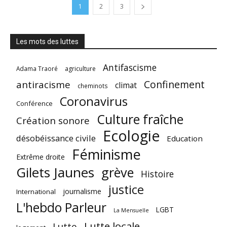
1
2
3
Les mots des luttes
Antifascisme
Adama Traoré
agriculture
Confinement
antiracisme
climat
cheminots
Coronavirus
Conférence
Culture fraîche
Création sonore
Ecologie
désobéissance civile
Education
Féminisme
Extrême droite
Gilets Jaunes
grève
Histoire
justice
journalisme
International
L'hebdo Parleur
LGBT
La Mensuelle
Lutte locale
Lutte