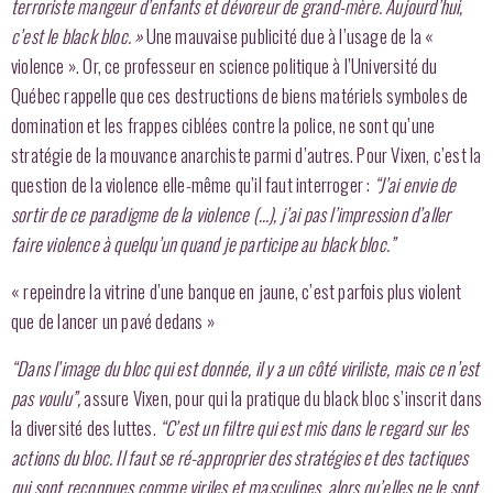
terroriste mangeur d’enfants et dévoreur de grand-mère. Aujourd’hui,
c’est le black bloc. »
Une mauvaise publicité due à l’usage de la «
violence ». Or, ce professeur en science politique à l’Université du
Québec rappelle que ces destructions de biens matériels symboles de
domination et les frappes ciblées contre la police, ne sont qu’une
stratégie de la mouvance anarchiste parmi d’autres. Pour Vixen, c’est la
question de la violence elle-même qu’il faut interroger :
“J’ai envie de
sortir de ce paradigme de la violence (…), j’ai pas l’impression d’aller
faire violence à quelqu’un quand je participe au black bloc.”
« repeindre la vitrine d’une banque en jaune, c’est parfois plus violent
que de lancer un pavé dedans »
“Dans l’image du bloc qui est donnée, il y a un côté viriliste, mais ce n’est
pas voulu”,
assure Vixen, pour qui la pratique du black bloc s’inscrit dans
la diversité des luttes.
“C’est un filtre qui est mis dans le regard sur les
actions du bloc. Il faut se ré-approprier des stratégies et des tactiques
qui sont reconnues comme viriles et masculines, alors qu’elles ne le sont