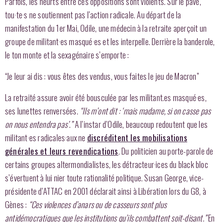
Parfois, les heurts entre ces oppositions sont violents. Sur le pavé,
tou·te·s ne soutiennent pas l’action radicale. Au départ de la
manifestation du 1er Mai, Odile, une médecin à la retraite aperçoit un
groupe de militant·es masqué·es et les interpelle. Derrière la banderole,
le ton monte et la sexagénaire s’emporte :
“Je leur ai dis : vous êtes des vendus, vous faites le jeu de Macron”
La retraité assure avoir été bousculée par les militant.es masqué·es,
ses lunettes renversées.
“Ils m’ont dit : ‘mais madame, si on casse pas
on nous entendra pas’.”
A l’instar d’Odile, beaucoup redoutent que les
militant·es radicales·aux ne
discréditent les mobilisations
générales et leurs revendications
. Du politicien au porte-parole de
certains groupes altermondialistes, les détracteur·ices du black bloc
s’évertuent à lui nier toute rationalité politique. Susan George, vice-
présidente d’ATTAC en 2001 déclarait ainsi à Libération lors du G8, à
Gènes :
“Ces violences d’anars ou de casseurs sont plus
antidémocratiques que les institutions qu’ils combattent soit-disant.”
En