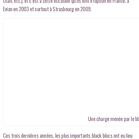
Otan, etc.), et c’est à cette occasion qu’ils font irruption en France, à
Evian en 2003 et surtout à Strasbourg en 2009.
Une charge menée par le bla
Ces trois dernières années, les plus importants black blocs ont eu lieu