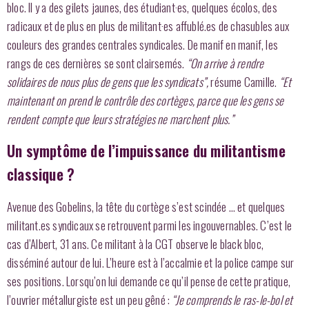
bloc. Il y a des gilets jaunes, des étudiant·es, quelques écolos, des
radicaux et de plus en plus de militant·es affublé.es de chasubles aux
couleurs des grandes centrales syndicales. De manif en manif, les
rangs de ces dernières se sont clairsemés.
“On arrive à rendre
solidaires de nous plus de gens que les syndicats”,
résume Camille.
“Et
maintenant on prend le contrôle des cortèges, parce que les gens se
rendent compte que leurs stratégies ne marchent plus.”
Un symptôme de l’impuissance du militantisme
classique ?
Avenue des Gobelins, la tête du cortège s’est scindée … et quelques
militant.es syndicaux se retrouvent parmi les ingouvernables. C’est le
cas d’Albert, 31 ans. Ce militant à la CGT observe le black bloc,
disséminé autour de lui. L’heure est à l’accalmie et la police campe sur
ses positions. Lorsqu’on lui demande ce qu’il pense de cette pratique,
l’ouvrier métallurgiste est un peu gêné :
“Je comprends le ras-le-bol et