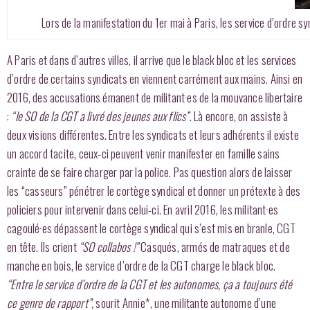
Lors de la manifestation du 1er mai à Paris, les service d’ordre s
A Paris et dans d’autres villes, il arrive que le black bloc et les services
d’ordre de certains syndicats en viennent carrément aux mains. Ainsi en
2016, des accusations émanent de militant·es de la mouvance libertaire
:
“le SO de la CGT a livré des jeunes aux flics”
. Là encore, on assiste à
deux visions différentes. Entre les syndicats et leurs adhérents il existe
un accord tacite, ceux-ci peuvent venir manifester en famille sains
crainte de se faire charger par la police. Pas question alors de laisser
les “casseurs” pénétrer le cortège syndical et donner un prétexte à des
policiers pour intervenir dans celui-ci. En avril 2016, les militant·es
cagoulé·es dépassent le cortège syndical qui s’est mis en branle, CGT
en tête. Ils crient
“SO collabos !”
Casqués, armés de matraques et de
manche en bois, le service d’ordre de la CGT charge le black bloc.
“Entre le service d’ordre de la CGT et les autonomes, ça a toujours été
ce genre de rapport”,
sourit Annie*, une militante autonome d’une