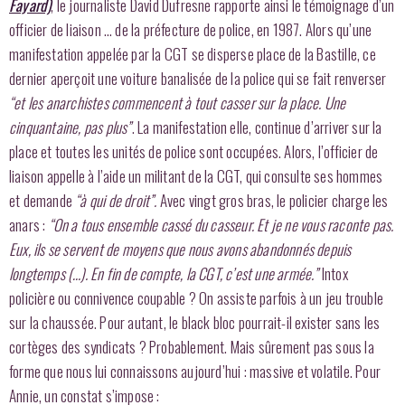
Fayard)
, le journaliste David Dufresne rapporte ainsi le témoignage d’un
officier de liaison … de la préfecture de police, en 1987. Alors qu’une
manifestation appelée par la CGT se disperse place de la Bastille, ce
dernier aperçoit une voiture banalisée de la police qui se fait renverser
“et les anarchistes commencent à tout casser sur la place. Une
cinquantaine, pas plus”
. La manifestation elle, continue d’arriver sur la
place et toutes les unités de police sont occupées. Alors, l’officier de
liaison appelle à l’aide un militant de la CGT, qui consulte ses hommes
et demande
“à qui de droit”.
Avec vingt gros bras, le policier charge les
anars :
“On a tous ensemble cassé du casseur. Et je ne vous raconte pas.
Eux, ils se servent de moyens que nous avons abandonnés depuis
longtemps (…). En fin de compte, la CGT, c’est une armée.”
Intox
policière ou connivence coupable ? On assiste parfois à un jeu trouble
sur la chaussée. Pour autant, le black bloc pourrait-il exister sans les
cortèges des syndicats ? Probablement. Mais sûrement pas sous la
forme que nous lui connaissons aujourd’hui : massive et volatile. Pour
Annie, un constat s’impose :