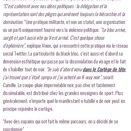
“C’est cohérent avec nos idées politiques : la délégation et la
représentation sont des pièges qui amènent toujours la hiérarchie et la
domination.”
Une pratique militante, et non un statut, une organisation
ou un parti uniquement tourné vers la violence politique.
“Le bloc arrive,
surgit et part aussi vite qu’il est arrivé. C’est quelque chose
d’éphémère”,
explique Vixen, qui a rencontré cette pratique via le réseau
social Twitter. La particularité du black bloc, c’est aussi et d’abord sa
dimension esthétique qui passe par la dissimulation du visage et le fait
de s’habiller tout de noir.
“Je suis d’abord venu
dans le Cortège de tête
,
j’ai trouvé que c’était sympa et j’ai acheté un K-way noir”,
sourit
Camille. Le coupe-pluie imperméable noir, pas cher et facilement
dissimulable, est distribué chez les grandes enseignes de sport. Plus
généralement, n’importe quel·le manifestant·e habillé·e de noir peut en
principe rejoindre le cortège.
“Avec des copains qui ont fait le même parcours, on a décidé de se
coordonner”