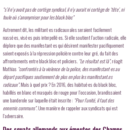
“s’il n’y avait pas de cortège syndical, il n’y aurait ni cortège de ‘tête’, ni
foule où s’anonymiser pour les black bloc”
Autrement dit, les militant·es radicaux·ales seraient facilement
nassé·es, visé·es puis interpellé·es. Si elle soutient l’action radicale, elle
déplore que des manifestant·es qui désirent manifester pacifiquement
soient exposés à la répression policière contre leur gré, du fait des
affrontements entre black bloc et policiers.
“Le résultat est là”
, réagit
Mathias
“confrontés à la violence de la police, des manifestant·es au
départ pacifiques soutiennent de plus en plus les manifestant.es
radicaux”.
Mais à quel prix ? En 2016, des habitué·es du black bloc,
habillés en blanc et masqués de rouge pour l’occasion, brandissaient
une banderole sur laquelle était inscrite :
“Pour l’unité, il faut des
ennemis communs”.
Une manière de rappeler aux syndicats qui est
l’adversaire.
Des squats allemands aux émeutes des Champs