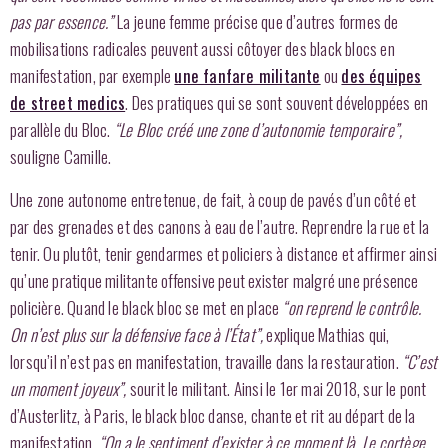
pas par essence.”
La jeune femme précise que d’autres formes de
mobilisations radicales peuvent aussi côtoyer des black blocs en
manifestation, par exemple
une fanfare militante
ou
des équipes
de street medics
. Des pratiques qui se sont souvent développées en
parallèle du Bloc.
“Le Bloc créé une zone d’autonomie temporaire”,
souligne Camille.
Une zone autonome entretenue, de fait, à coup de pavés d’un côté et
par des grenades et des canons à eau de l’autre. Reprendre la rue et la
tenir. Ou plutôt, tenir gendarmes et policiers à distance et affirmer ainsi
qu’une pratique militante offensive peut exister malgré une présence
policière. Quand le black bloc se met en place
“on reprend le contrôle.
On n’est plus sur la défensive face à l’État”,
explique Mathias qui,
lorsqu’il n’est pas en manifestation, travaille dans la restauration.
“C’est
un moment joyeux”,
sourit le militant. Ainsi le 1er mai 2018, sur le pont
d’Austerlitz, à Paris, le black bloc danse, chante et rit au départ de la
manifestation.
“On a le sentiment d’exister à ce moment là. Le cortège