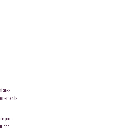
anfares
vénements,
de jouer
it des