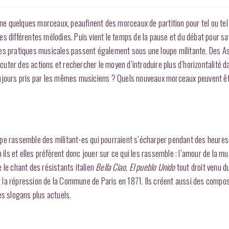
aine quelques morceaux, peaufinent des morceaux de partition pour tel ou tel
s différentes mélodies. Puis vient le temps de la pause et du débat pour sa
e, les pratiques musicales passent également sous une loupe militante. Des 
ter des actions et rechercher le moyen d’introduire plus d’horizontalité d
oujours pris par les mêmes musiciens ? Quels nouveaux morceaux peuvent ê
roupe rassemble des militant⋅es qui pourraient s’écharper pendant des heures
 ils et elles préfèrent donc jouer sur ce qui les rassemble : l’amour de la mu
 le chant des résistants italien
Bella Ciao
,
El pueblo Unido
tout droit venu du
 la répression de la Commune de Paris en 1871. Ils créent aussi des compos
es slogans plus actuels.