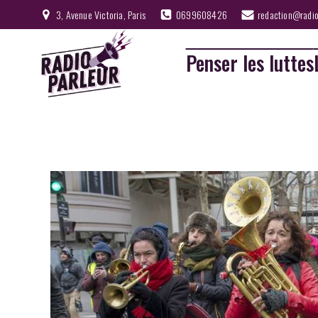
3, Avenue Victoria, Paris
0699608426
redaction@radio
Penser les luttes