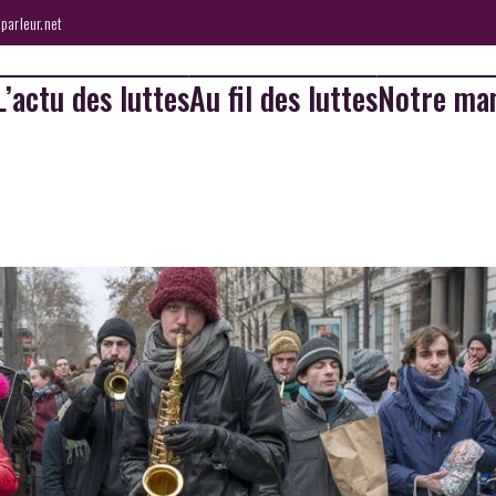
parleur.net
L’actu des luttes
Au fil des luttes
Notre man