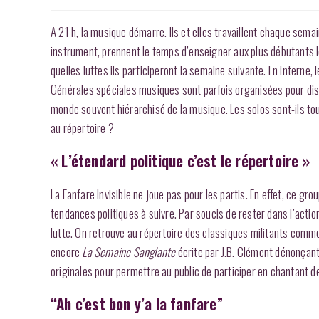
A 21 h, la musique démarre. Ils et elles travaillent chaque sem
instrument, prennent le temps d’enseigner aux plus débutants le
quelles luttes ils participeront la semaine suivante. En intern
Générales spéciales musiques sont parfois organisées pour discu
monde souvent hiérarchisé de la musique. Les solos sont-ils t
au répertoire ?
« L’étendard politique c’est le répertoire »
La Fanfare Invisible ne joue pas pour les partis. En effet, ce g
tendances politiques à suivre. Par soucis de rester dans l’action
lutte. On retrouve au répertoire des classiques militants comme
encore
La Semaine Sanglante
écrite par J.B. Clément dénonçant
originales pour permettre au public de participer en chantant d
“Ah c’est bon y’a la fanfare”