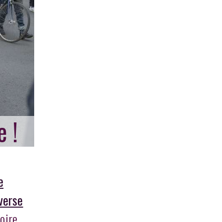
e !
e
verse
oire