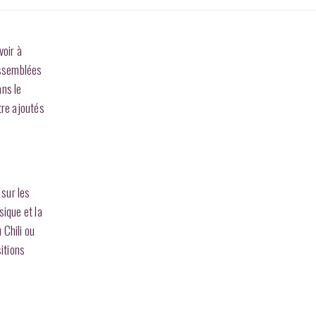
voir à
Assemblées
ans le
tre ajoutés
 sur les
sique et la
 Chili ou
itions