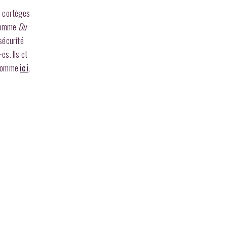
es cortèges
 comme
Du
sécurité
es. Ils et
 (comme
ici
,