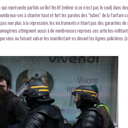
 qui représente parfois un îlot festif (même si ce n’est pas le seul) dans d
 nombreux⋅ses à chanter haut et fort les paroles des “tubes” de la Fanfare
pas non plus à la répression, les instruments n’étant pas des garanties de 
rymogènes atteignent aussi à de nombreuses reprises ces artistes-militant⋅
ispersées ou faisant valser les manifestant⋅es devant les lignes policières