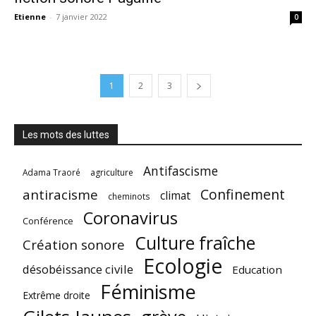
Etienne
-
7 janvier 2022
0
1
2
3
Les mots des luttes
Antifascisme
Adama Traoré
agriculture
Confinement
antiracisme
climat
cheminots
Coronavirus
Conférence
Culture fraîche
Création sonore
Ecologie
désobéissance civile
Education
Féminisme
Extrême droite