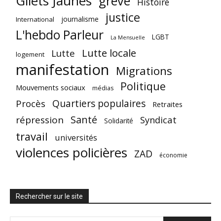
Gilets Jaunes
grève
Histoire
justice
journalisme
International
L'hebdo Parleur
LGBT
La Mensuelle
Lutte locale
Lutte
logement
manifestation
Migrations
Politique
Mouvements sociaux
médias
Quartiers populaires
Procès
Retraites
Santé
répression
Syndicat
Solidarité
travail
universités
violences policières
ZAD
économie
Rechercher sur le site