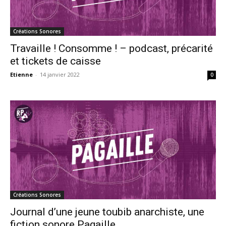
Créations Sonores
Travaille ! Consomme ! – podcast, précarité
et tickets de caisse
Etienne
-
14 janvier 2022
0
Créations Sonores
Journal d’une jeune toubib anarchiste, une
fiction sonore Pagaille