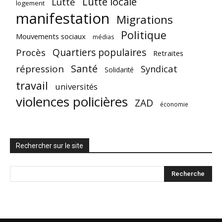
Lutte locale
Lutte
logement
manifestation
Migrations
Politique
Mouvements sociaux
médias
Quartiers populaires
Procès
Retraites
Santé
répression
Syndicat
Solidarité
travail
universités
violences policières
ZAD
économie
Rechercher sur le site
Radio Parleur est un média
indépendant
FAIRE UN DON
Radio Parleur est un réseau de