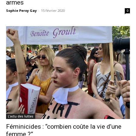
armes
Sophie Peroy Gay
-
15 février 2020
0
L'actu des luttes
Féminicides : “combien coûte la vie d’une
femme ?”