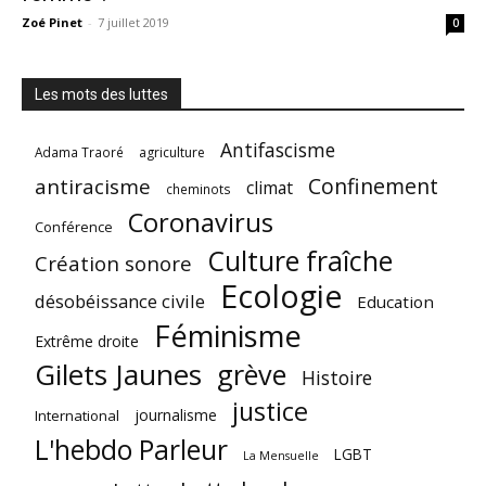
Zoé Pinet
-
7 juillet 2019
0
Les mots des luttes
Antifascisme
Adama Traoré
agriculture
Confinement
antiracisme
climat
cheminots
Coronavirus
Conférence
Culture fraîche
Création sonore
Ecologie
désobéissance civile
Education
Féminisme
Extrême droite
Gilets Jaunes
grève
Histoire
justice
journalisme
International
L'hebdo Parleur
LGBT
La Mensuelle