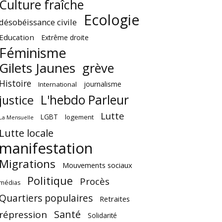
Culture fraîche
Ecologie
désobéissance civile
Education
Extrême droite
Féminisme
Gilets Jaunes
grève
Histoire
journalisme
International
L'hebdo Parleur
justice
Lutte
LGBT
logement
La Mensuelle
Lutte locale
manifestation
Migrations
Mouvements sociaux
Politique
Procès
médias
Quartiers populaires
Retraites
Santé
répression
Solidarité