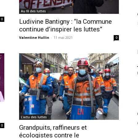
Au fil des luttes
0
Ludivine Bantigny : “la Commune
continue d’inspirer les luttes”
Valentine Hullin
-
11 mai 2021
0
L'actu des luttes
0
Grandpuits, raffineurs et
écologistes contre le