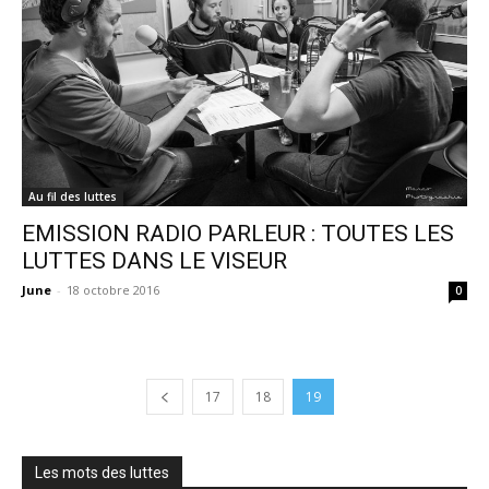
Au fil des luttes
EMISSION RADIO PARLEUR : TOUTES LES
LUTTES DANS LE VISEUR
June
-
18 octobre 2016
0
17
18
19
Les mots des luttes