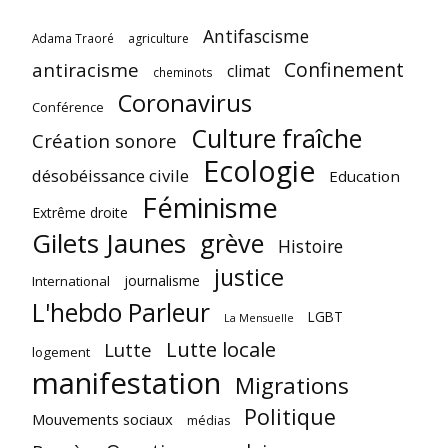
Antifascisme
Adama Traoré
agriculture
Confinement
antiracisme
climat
cheminots
Coronavirus
Conférence
Culture fraîche
Création sonore
Ecologie
désobéissance civile
Education
Féminisme
Extrême droite
Gilets Jaunes
grève
Histoire
justice
journalisme
International
L'hebdo Parleur
LGBT
La Mensuelle
Lutte locale
Lutte
logement
manifestation
Migrations
Politique
Mouvements sociaux
médias