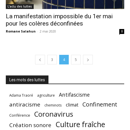
L'actu des luttes
La manifestation impossible du 1er mai
pour les colères déconfinées
Romane Salahun
-
2 mai 2020
0
3
4
5
Les mots des luttes
Antifascisme
Adama Traoré
agriculture
Confinement
antiracisme
climat
cheminots
Coronavirus
Conférence
Culture fraîche
Création sonore