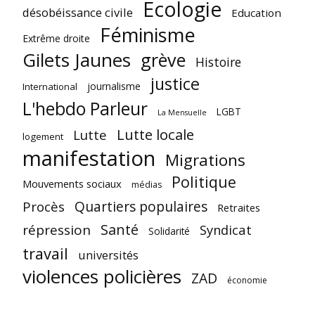
Ecologie
désobéissance civile
Education
Féminisme
Extrême droite
Gilets Jaunes
grève
Histoire
justice
journalisme
International
L'hebdo Parleur
LGBT
La Mensuelle
Lutte locale
Lutte
logement
manifestation
Migrations
Politique
Mouvements sociaux
médias
Quartiers populaires
Procès
Retraites
Santé
répression
Syndicat
Solidarité
travail
universités
violences policières
ZAD
économie