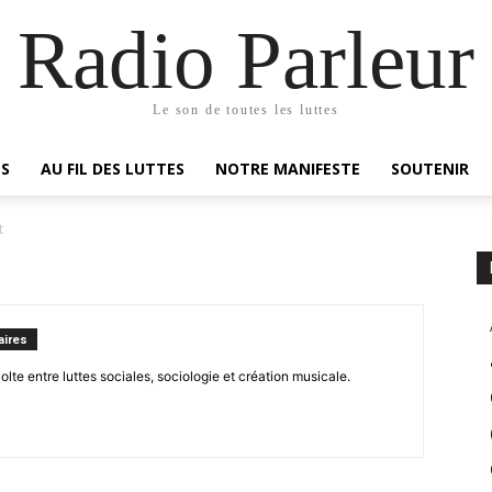
Radio Parleur
Le son de toutes les luttes
ES
AU FIL DES LUTTES
NOTRE MANIFESTE
SOUTENIR
t
ires
volte entre luttes sociales, sociologie et création musicale.