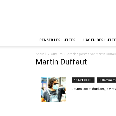
PENSER LES LUTTES
L’ACTU DES LUTT
Accueil
Auteurs
Articles postés par Martin Duffau
Martin Duffaut
16 ARTICLES
0 Commenta
Journaliste et étudiant, je vire