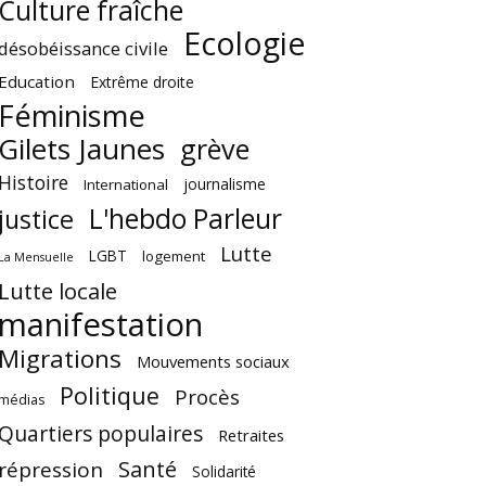
Culture fraîche
Ecologie
désobéissance civile
Education
Extrême droite
Féminisme
Gilets Jaunes
grève
Histoire
journalisme
International
L'hebdo Parleur
justice
Lutte
LGBT
logement
La Mensuelle
Lutte locale
manifestation
Migrations
Mouvements sociaux
Politique
Procès
médias
Quartiers populaires
Retraites
Santé
répression
Solidarité