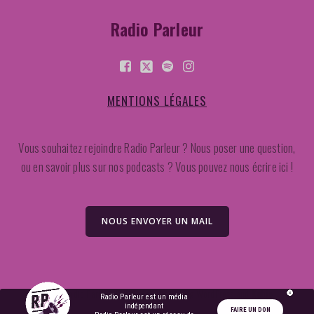
Radio Parleur
MENTIONS LÉGALES
Vous souhaitez rejoindre Radio Parleur ? Nous poser une question,
ou en savoir plus sur nos podcasts ? Vous pouvez nous écrire ici !
NOUS ENVOYER UN MAIL
2026 Radio Parleur. Created for free using WordPress and
Kubio
Radio Parleur est un média
indépendant
FAIRE UN DON