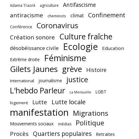
Antifascisme
Adama Traoré
agriculture
Confinement
antiracisme
climat
cheminots
Coronavirus
Conférence
Culture fraîche
Création sonore
Ecologie
désobéissance civile
Education
Féminisme
Extrême droite
Gilets Jaunes
grève
Histoire
justice
journalisme
International
L'hebdo Parleur
LGBT
La Mensuelle
Lutte locale
Lutte
logement
manifestation
Migrations
Politique
Mouvements sociaux
médias
Quartiers populaires
Procès
Retraites