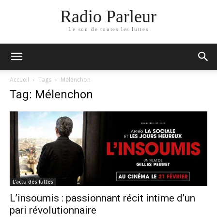
Radio Parleur
Le son de toutes les luttes
Accueil
Tags
Mélenchon
Tag: Mélenchon
L'actu des luttes
L’insoumis : passionnant récit intime d’un
pari révolutionnaire