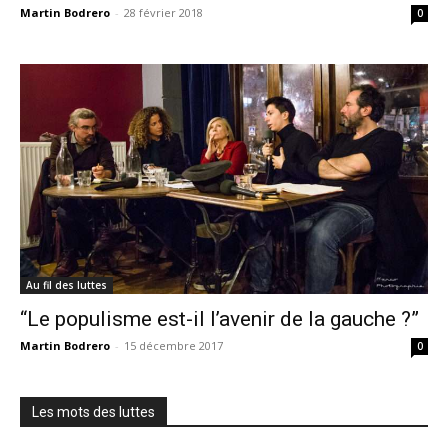
Martin Bodrero
-
28 février 2018
0
Au fil des luttes
“Le populisme est-il l’avenir de la gauche ?”
Martin Bodrero
-
15 décembre 2017
0
Les mots des luttes