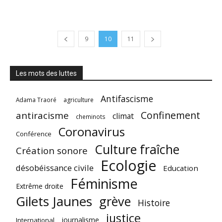
9
10
11
Les mots des luttes
Antifascisme
Adama Traoré
agriculture
Confinement
antiracisme
climat
cheminots
Coronavirus
Conférence
Culture fraîche
Création sonore
Ecologie
désobéissance civile
Education
Féminisme
Extrême droite
Gilets Jaunes
grève
Histoire
justice
journalisme
International