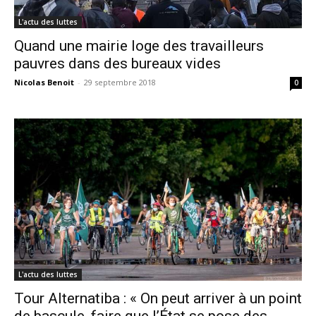
L'actu des luttes
Quand une mairie loge des travailleurs
pauvres dans des bureaux vides
Nicolas Benoit
-
29 septembre 2018
0
L'actu des luttes
Tour Alternatiba : « On peut arriver à un point
de bascule, faire que l’État se pose des