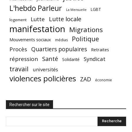
L'hebdo Parleur
LGBT
La Mensuelle
Lutte locale
Lutte
logement
manifestation
Migrations
Politique
Mouvements sociaux
médias
Quartiers populaires
Procès
Retraites
Santé
répression
Syndicat
Solidarité
travail
universités
violences policières
ZAD
économie
Rechercher sur le site