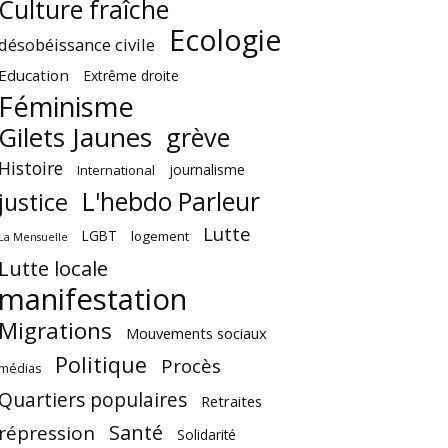
Culture fraîche
Ecologie
désobéissance civile
Education
Extrême droite
Féminisme
Gilets Jaunes
grève
Histoire
journalisme
International
L'hebdo Parleur
justice
Lutte
LGBT
logement
La Mensuelle
Lutte locale
manifestation
Migrations
Mouvements sociaux
Politique
Procès
médias
Quartiers populaires
Retraites
Santé
répression
Solidarité