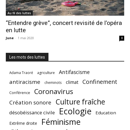
Au fil des luttes
“Entendre grève”, concert revisité de l’opéra
en lutte
June
-
1 mai 2020
0
Les mots des luttes
Antifascisme
Adama Traoré
agriculture
Confinement
antiracisme
climat
cheminots
Coronavirus
Conférence
Culture fraîche
Création sonore
Ecologie
désobéissance civile
Education
Féminisme
Extrême droite