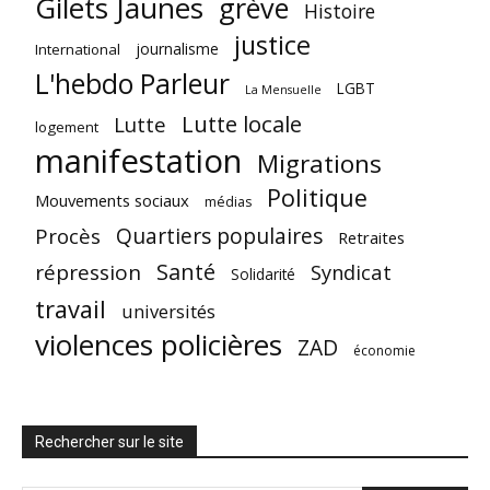
Gilets Jaunes
grève
Histoire
justice
journalisme
International
L'hebdo Parleur
LGBT
La Mensuelle
Lutte locale
Lutte
logement
manifestation
Migrations
Politique
Mouvements sociaux
médias
Quartiers populaires
Procès
Retraites
Santé
répression
Syndicat
Solidarité
travail
universités
violences policières
ZAD
économie
Rechercher sur le site