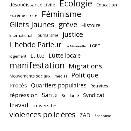
Ecologie
désobéissance civile
Education
Féminisme
Extrême droite
Gilets Jaunes
grève
Histoire
justice
journalisme
International
L'hebdo Parleur
LGBT
La Mensuelle
Lutte locale
Lutte
logement
manifestation
Migrations
Politique
Mouvements sociaux
médias
Quartiers populaires
Procès
Retraites
Santé
répression
Syndicat
Solidarité
travail
universités
violences policières
ZAD
économie