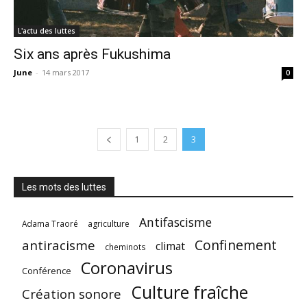
L'actu des luttes
Six ans après Fukushima
June
-
14 mars 2017
0
1
2
3
Les mots des luttes
Antifascisme
Adama Traoré
agriculture
Confinement
antiracisme
climat
cheminots
Coronavirus
Conférence
Culture fraîche
Création sonore