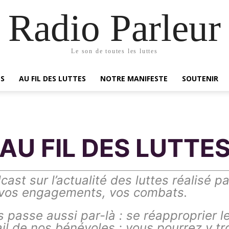
Radio Parleur
Le son de toutes les luttes
ES
AU FIL DES LUTTES
NOTRE MANIFESTE
SOUTENIR
AU FIL DES LUTTE
cast sur l’actualité des luttes réalisé p
r vos engagements, vos combats.
asse aussi par-là : se réapproprier les
il de nos bénévoles : vous pourrez y tr