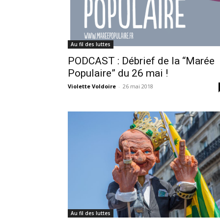
Au fil des luttes
PODCAST : Débrief de la “Marée
Populaire” du 26 mai !
Violette Voldoire
-
26 mai 2018
Au fil des luttes