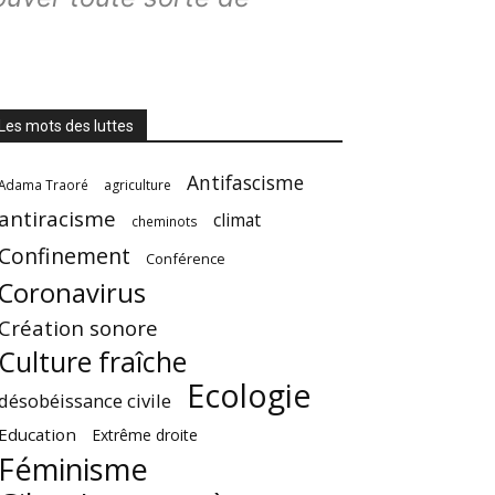
Les mots des luttes
Antifascisme
Adama Traoré
agriculture
antiracisme
climat
cheminots
Confinement
Conférence
Coronavirus
Création sonore
Culture fraîche
Ecologie
désobéissance civile
Education
Extrême droite
Féminisme