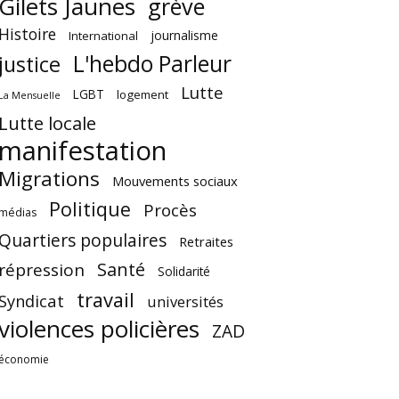
Gilets Jaunes
grève
Histoire
journalisme
International
L'hebdo Parleur
justice
Lutte
LGBT
logement
La Mensuelle
Lutte locale
manifestation
Migrations
Mouvements sociaux
Politique
Procès
médias
Quartiers populaires
Retraites
Santé
répression
Solidarité
travail
Syndicat
universités
violences policières
ZAD
économie