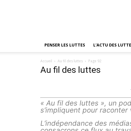
PENSER LES LUTTES
L’ACTU DES LUTT
Accueil
Au fil des luttes
Page 92
Au fil des luttes
« Au fil des luttes », un pod
s’impliquent pour raconte
L’indépendance des médias p
consacrons ce flux au trava