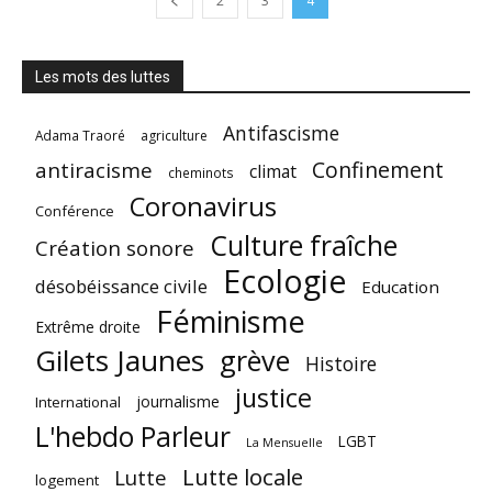
2
3
4
Les mots des luttes
Antifascisme
Adama Traoré
agriculture
Confinement
antiracisme
climat
cheminots
Coronavirus
Conférence
Culture fraîche
Création sonore
Ecologie
désobéissance civile
Education
Féminisme
Extrême droite
Gilets Jaunes
grève
Histoire
justice
journalisme
International
L'hebdo Parleur
LGBT
La Mensuelle
Lutte locale
Lutte
logement