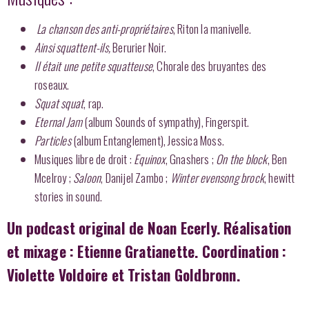
La chanson des anti-propriétaires
, Riton la manivelle.
Ainsi squattent-ils,
Berurier Noir.
Il était une petite squatteuse
, Chorale des bruyantes des
roseaux.
Squat squat
, rap.
Eternal Jam
(album Sounds of sympathy), Fingerspit.
Particles
(album Entanglement), Jessica Moss.
Musiques libre de droit :
Equinox
, Gnashers ;
On the block
, Ben
Mcelroy ;
Saloon
, Danijel Zambo ;
Winter evensong brock
, hewitt
stories in sound.
Un podcast original de Noan Ecerly. Réalisation
et mixage : Etienne Gratianette. Coordination :
Violette Voldoire et Tristan Goldbronn.