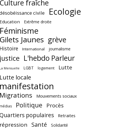
Culture fraîche
Ecologie
désobéissance civile
Education
Extrême droite
Féminisme
Gilets Jaunes
grève
Histoire
journalisme
International
L'hebdo Parleur
justice
Lutte
LGBT
logement
La Mensuelle
Lutte locale
manifestation
Migrations
Mouvements sociaux
Politique
Procès
médias
Quartiers populaires
Retraites
Santé
répression
Solidarité