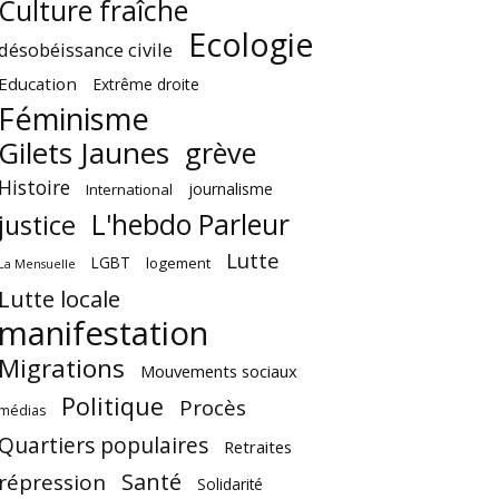
Culture fraîche
Ecologie
désobéissance civile
Education
Extrême droite
Féminisme
Gilets Jaunes
grève
Histoire
journalisme
International
L'hebdo Parleur
justice
Lutte
LGBT
logement
La Mensuelle
Lutte locale
manifestation
Migrations
Mouvements sociaux
Politique
Procès
médias
Quartiers populaires
Retraites
Santé
répression
Solidarité