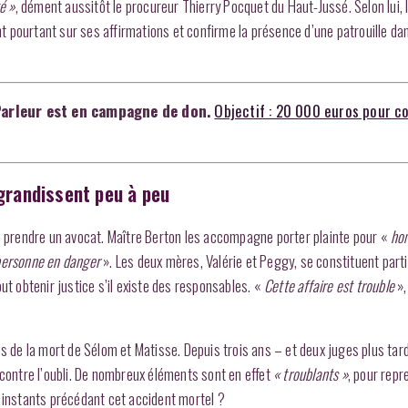
é »
, dément aussitôt le procureur Thierry Pocquet du Haut-Jussé. Selon lui, l
ent pourtant sur ses affirmations et confirme la présence d’une patrouille dan
Parleur est en campagne de don.
Objectif : 20 000 euros pour c
 grandissent peu à peu
de prendre un avocat. Maître Berton les accompagne porter plainte pour «
hom
à personne en danger
». Les deux mères, Valérie et Peggy, se constituent partie
tout obtenir justice s’il existe des responsables. «
Cette affaire est trouble
»,
es de la mort de Sélom et Matisse. Depuis trois ans – et deux juges plus tar
 contre l’oubli. De nombreux éléments sont en effet
« troublants »
, pour repr
s instants précédant cet accident mortel ?