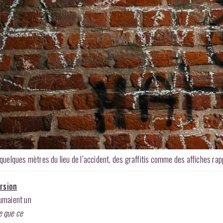
à quelques mètres du lieu de l’accident, des graffitis comme des affiches r
rsion
 fumaient un
e que ce