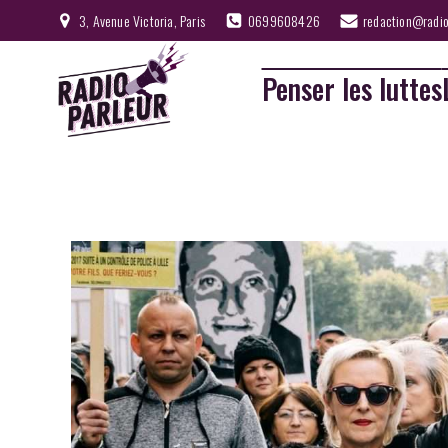
3, Avenue Victoria, Paris
0699608426
redaction@radio
Penser les luttes