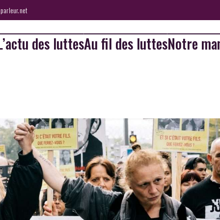
parleur.net
L’actu des luttes
Au fil des luttes
Notre man