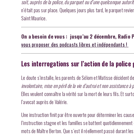
soit, auprès de la police, du parquet ou d’une quelconque autorit
n’était pas sur place. Quelques jours plus tard, le parquet revi
Saint Maurice.
On a besoin de vous : jusqu’au 2 décembre, Radio 
vous proposer des podcasts libres et indépendants !
Les interrogations sur l’action de la police
Le doute s’installe, les parents de Sélom et Matisse décident 
involontaire, mise en péril de la vie d’autrui et non assistance 
Elles veulent connaître la vérité sur la mort de leurs fils. Et sur
l’avocat auprès de Valérie.
Une instruction finit par être ouverte pour déterminer les caus
l’instruction stagne et les familles se battent quotidiennement
mots de Maître Berton. Que s’est il réellement passé durant le