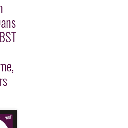
n
Dans
 BST
ame,
rs