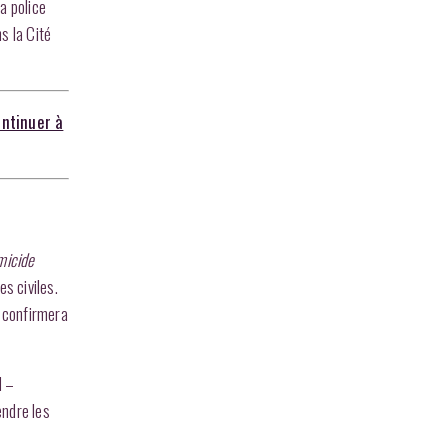
a police
s la Cité
ontinuer à
icide
s civiles.
 confirmera
d –
endre les