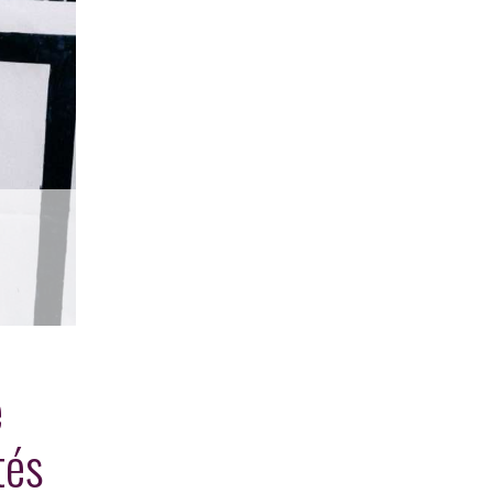
e
tés