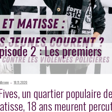
pisode 2 : Les premiers
–
ldbronn
18.11.2020
ives, un quartier populaire d
Matisse, 18 ans meurent percu