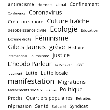
Confinement
antiracisme
climat
cheminots
Coronavirus
Conférence
Culture fraîche
Création sonore
Ecologie
désobéissance civile
Education
Féminisme
Extrême droite
Gilets Jaunes
grève
Histoire
justice
journalisme
International
L'hebdo Parleur
LGBT
La Mensuelle
Lutte locale
Lutte
logement
manifestation
Migrations
Politique
Mouvements sociaux
médias
Quartiers populaires
Procès
Retraites
Santé
répression
Syndicat
Solidarité