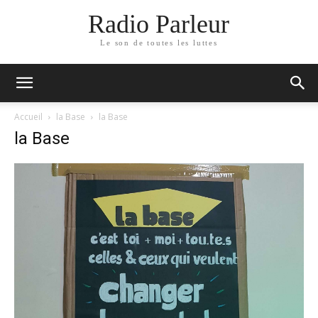
Radio Parleur
Le son de toutes les luttes
Accueil
la Base
la Base
la Base