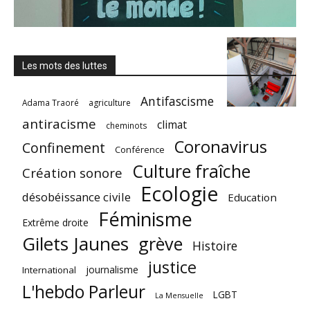
Les mots des luttes
Antifascisme
Adama Traoré
agriculture
antiracisme
climat
cheminots
Coronavirus
Confinement
Conférence
Culture fraîche
Création sonore
Ecologie
désobéissance civile
Education
Féminisme
Extrême droite
Gilets Jaunes
grève
Histoire
justice
journalisme
International
L'hebdo Parleur
LGBT
La Mensuelle