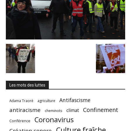
Les mots des luttes
Antifascisme
Adama Traoré
agriculture
Confinement
antiracisme
climat
cheminots
Coronavirus
Conférence
Culture fraîche
Création sonore