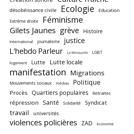
Ecologie
désobéissance civile
Education
Féminisme
Extrême droite
Gilets Jaunes
grève
Histoire
justice
journalisme
International
L'hebdo Parleur
LGBT
La Mensuelle
Lutte locale
Lutte
logement
manifestation
Migrations
Politique
Mouvements sociaux
médias
Quartiers populaires
Procès
Retraites
Santé
répression
Syndicat
Solidarité
travail
universités
violences policières
ZAD
économie