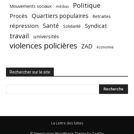
Politique
Mouvements sociaux
médias
Quartiers populaires
Procès
Retraites
Santé
répression
Syndicat
Solidarité
travail
universités
violences policières
ZAD
économie
Rechercher sur le site
La Lettre des luttes
© Newspaper WordPress Theme by TagDiv