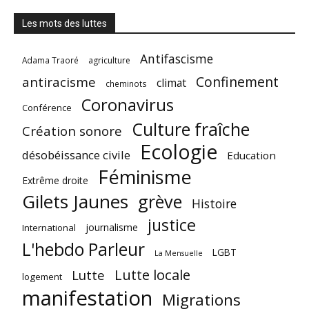
Les mots des luttes
Antifascisme
Adama Traoré
agriculture
Confinement
antiracisme
climat
cheminots
Coronavirus
Conférence
Culture fraîche
Création sonore
Ecologie
désobéissance civile
Education
Féminisme
Extrême droite
Gilets Jaunes
grève
Histoire
justice
journalisme
International
L'hebdo Parleur
LGBT
La Mensuelle
Lutte locale
Lutte
logement
manifestation
Migrations