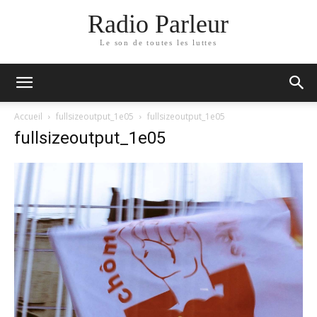
Radio Parleur
Le son de toutes les luttes
Accueil
fullsizeoutput_1e05
fullsizeoutput_1e05
fullsizeoutput_1e05