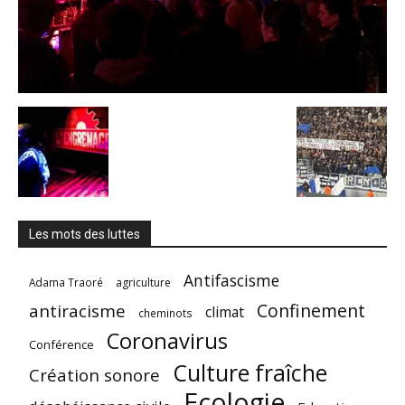
Les mots des luttes
Antifascisme
Adama Traoré
agriculture
Confinement
antiracisme
climat
cheminots
Coronavirus
Conférence
Culture fraîche
Création sonore
Ecologie