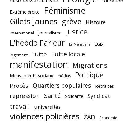
désobéissance civile
Education
Féminisme
Extrême droite
Gilets Jaunes
grève
Histoire
justice
journalisme
International
L'hebdo Parleur
LGBT
La Mensuelle
Lutte locale
Lutte
logement
manifestation
Migrations
Politique
Mouvements sociaux
médias
Quartiers populaires
Procès
Retraites
Santé
répression
Syndicat
Solidarité
travail
universités
violences policières
ZAD
économie