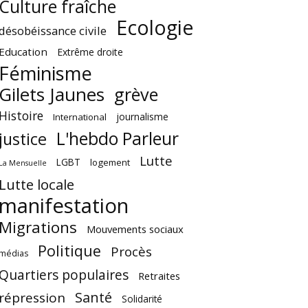
Culture fraîche
Ecologie
désobéissance civile
Education
Extrême droite
Féminisme
Gilets Jaunes
grève
Histoire
journalisme
International
L'hebdo Parleur
justice
Lutte
LGBT
logement
La Mensuelle
Lutte locale
manifestation
Migrations
Mouvements sociaux
Politique
Procès
médias
Quartiers populaires
Retraites
Santé
répression
Solidarité