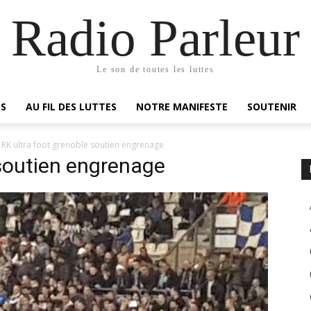
Radio Parleur
Le son de toutes les luttes
ES
AU FIL DES LUTTES
NOTRE MANIFESTE
SOUTENIR
RK ultra foot grenoble soutien engrenage
 soutien engrenage