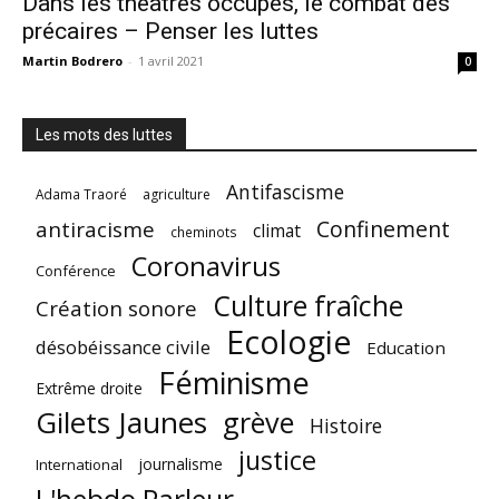
Dans les théâtres occupés, le combat des
précaires – Penser les luttes
Martin Bodrero
-
1 avril 2021
0
Les mots des luttes
Antifascisme
Adama Traoré
agriculture
Confinement
antiracisme
climat
cheminots
Coronavirus
Conférence
Culture fraîche
Création sonore
Ecologie
désobéissance civile
Education
Féminisme
Extrême droite
Gilets Jaunes
grève
Histoire
justice
journalisme
International