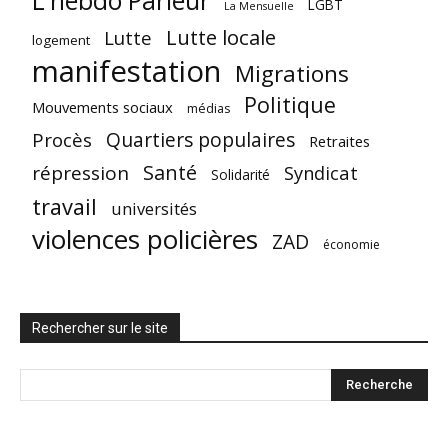
L'hebdo Parleur
LGBT
La Mensuelle
Lutte locale
Lutte
logement
manifestation
Migrations
Politique
Mouvements sociaux
médias
Quartiers populaires
Procès
Retraites
Santé
répression
Syndicat
Solidarité
travail
universités
violences policières
ZAD
économie
Rechercher sur le site