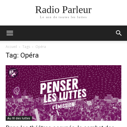
Radio Parleur
Le son de toutes les luttes
Accueil
Tags
Opéra
Tag: Opéra
Au fil des luttes