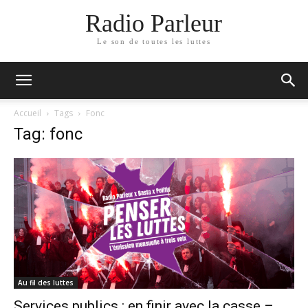
Radio Parleur
Le son de toutes les luttes
Accueil
Tags
Fonc
Tag: fonc
Au fil des luttes
Services publics : en finir avec la casse –