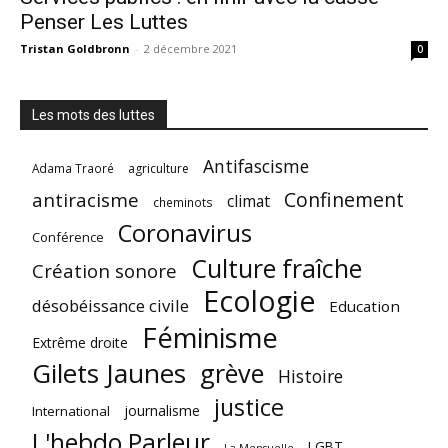
Penser Les Luttes
Tristan Goldbronn
-
2 décembre 2021
0
Les mots des luttes
Antifascisme
Adama Traoré
agriculture
Confinement
antiracisme
climat
cheminots
Coronavirus
Conférence
Culture fraîche
Création sonore
Ecologie
désobéissance civile
Education
Féminisme
Extrême droite
Gilets Jaunes
grève
Histoire
justice
journalisme
International
L'hebdo Parleur
LGBT