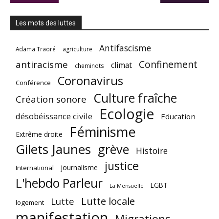
Les mots des luttes
Antifascisme
Adama Traoré
agriculture
Confinement
antiracisme
climat
cheminots
Coronavirus
Conférence
Culture fraîche
Création sonore
Ecologie
désobéissance civile
Education
Féminisme
Extrême droite
Gilets Jaunes
grève
Histoire
justice
journalisme
International
L'hebdo Parleur
LGBT
La Mensuelle
Lutte locale
Lutte
logement
manifestation
Migrations