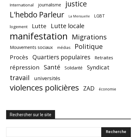
justice
journalisme
International
L'hebdo Parleur
LGBT
La Mensuelle
Lutte locale
Lutte
logement
manifestation
Migrations
Politique
Mouvements sociaux
médias
Quartiers populaires
Procès
Retraites
Santé
répression
Syndicat
Solidarité
travail
universités
violences policières
ZAD
économie
Rechercher sur le site