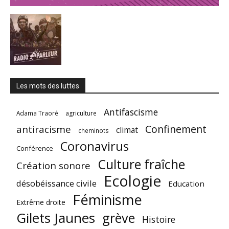
Les mots des luttes
Antifascisme
Adama Traoré
agriculture
Confinement
antiracisme
climat
cheminots
Coronavirus
Conférence
Culture fraîche
Création sonore
Ecologie
désobéissance civile
Education
Féminisme
Extrême droite
Gilets Jaunes
grève
Histoire