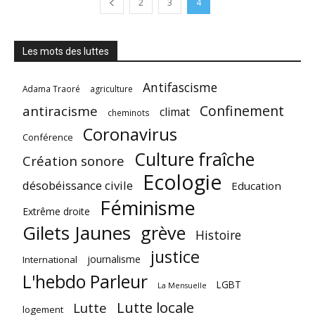
2
3
4
Les mots des luttes
Antifascisme
Adama Traoré
agriculture
Confinement
antiracisme
climat
cheminots
Coronavirus
Conférence
Culture fraîche
Création sonore
Ecologie
désobéissance civile
Education
Féminisme
Extrême droite
Gilets Jaunes
grève
Histoire
justice
journalisme
International
L'hebdo Parleur
LGBT
La Mensuelle
Lutte locale
Lutte
logement