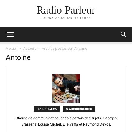
Radio Parleur
Le son de toutes les luttes
Accueil
Auteurs
Articles postés par Antoine
Antoine
17 ARTICLES
6 Commentaires
Chargé de communication, bricole parfois des sujets. Georges
Brassens, Louise Michel, Elie Yaffa et Raymond Devos.