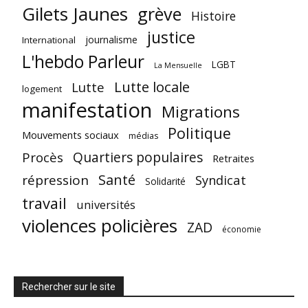
Gilets Jaunes
grève
Histoire
justice
journalisme
International
L'hebdo Parleur
LGBT
La Mensuelle
Lutte locale
Lutte
logement
manifestation
Migrations
Politique
Mouvements sociaux
médias
Quartiers populaires
Procès
Retraites
Santé
répression
Syndicat
Solidarité
travail
universités
violences policières
ZAD
économie
Rechercher sur le site