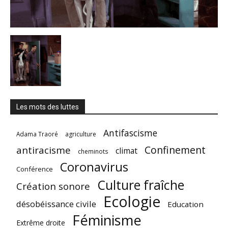
Les mots des luttes
Antifascisme
Adama Traoré
agriculture
Confinement
antiracisme
climat
cheminots
Coronavirus
Conférence
Culture fraîche
Création sonore
Ecologie
désobéissance civile
Education
Féminisme
Extrême droite