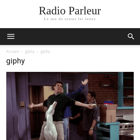
Radio Parleur
Le son de toutes les luttes
Accueil
giphy
giphy
giphy