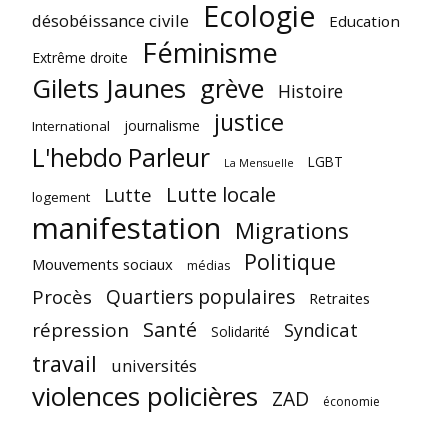
Ecologie
désobéissance civile
Education
Féminisme
Extrême droite
Gilets Jaunes
grève
Histoire
justice
journalisme
International
L'hebdo Parleur
LGBT
La Mensuelle
Lutte locale
Lutte
logement
manifestation
Migrations
Politique
Mouvements sociaux
médias
Quartiers populaires
Procès
Retraites
Santé
répression
Syndicat
Solidarité
travail
universités
violences policières
ZAD
économie