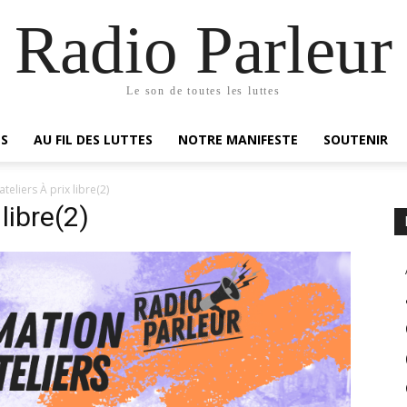
Radio Parleur
Le son de toutes les luttes
ES
AU FIL DES LUTTES
NOTRE MANIFESTE
SOUTENIR
teliers À prix libre(2)
libre(2)