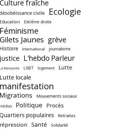
Culture fraîche
Ecologie
désobéissance civile
Education
Extrême droite
Féminisme
Gilets Jaunes
grève
Histoire
journalisme
International
L'hebdo Parleur
justice
Lutte
LGBT
logement
La Mensuelle
Lutte locale
manifestation
Migrations
Mouvements sociaux
Politique
Procès
médias
Quartiers populaires
Retraites
Santé
répression
Solidarité