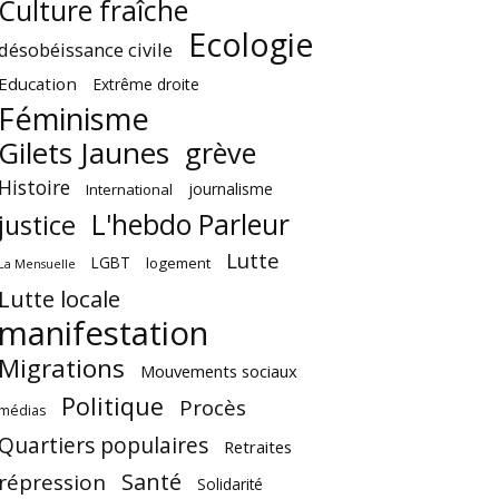
Culture fraîche
Ecologie
désobéissance civile
Education
Extrême droite
Féminisme
Gilets Jaunes
grève
Histoire
journalisme
International
L'hebdo Parleur
justice
Lutte
LGBT
logement
La Mensuelle
Lutte locale
manifestation
Migrations
Mouvements sociaux
Politique
Procès
médias
Quartiers populaires
Retraites
Santé
répression
Solidarité