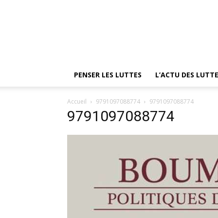
PENSER LES LUTTES
L’ACTU DES LUTT
Accueil
9791097088774
9791097088774
9791097088774