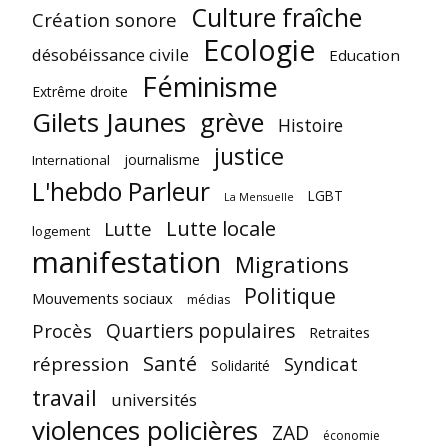
Culture fraîche
Création sonore
Ecologie
désobéissance civile
Education
Féminisme
Extrême droite
Gilets Jaunes
grève
Histoire
justice
journalisme
International
L'hebdo Parleur
LGBT
La Mensuelle
Lutte locale
Lutte
logement
manifestation
Migrations
Politique
Mouvements sociaux
médias
Quartiers populaires
Procès
Retraites
Santé
répression
Syndicat
Solidarité
travail
universités
violences policières
ZAD
économie