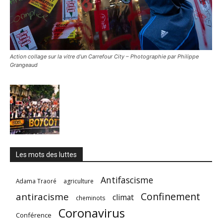
Action collage sur la vitre d’un Carrefour City – Photographie par Philippe
Grangeaud
Les mots des luttes
Antifascisme
Adama Traoré
agriculture
Confinement
antiracisme
climat
cheminots
Coronavirus
Conférence