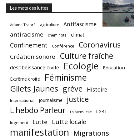
Les mots des luttes
Antifascisme
Adama Traoré
agriculture
antiracisme
climat
cheminots
Coronavirus
Confinement
Conférence
Culture fraîche
Création sonore
Ecologie
désobéissance civile
Education
Féminisme
Extrême droite
Gilets Jaunes
grève
Histoire
justice
journalisme
International
L'hebdo Parleur
LGBT
La Mensuelle
Lutte locale
Lutte
logement
manifestation
Migrations