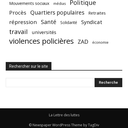
Politique
Mouvements sociaux
médias
Quartiers populaires
Procès
Retraites
Santé
répression
Syndicat
Solidarité
travail
universités
violences policières
ZAD
économie
Rechercher sur le site
La Lettre des luttes
© Newspaper WordPress Theme by TagDiv