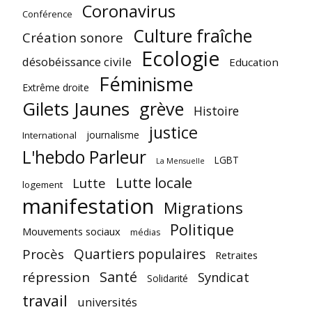
Coronavirus
Conférence
Culture fraîche
Création sonore
Ecologie
désobéissance civile
Education
Féminisme
Extrême droite
Gilets Jaunes
grève
Histoire
justice
journalisme
International
L'hebdo Parleur
LGBT
La Mensuelle
Lutte locale
Lutte
logement
manifestation
Migrations
Politique
Mouvements sociaux
médias
Quartiers populaires
Procès
Retraites
Santé
répression
Syndicat
Solidarité
travail
universités