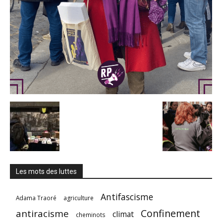
Les mots des luttes
Antifascisme
Adama Traoré
agriculture
Confinement
antiracisme
climat
cheminots